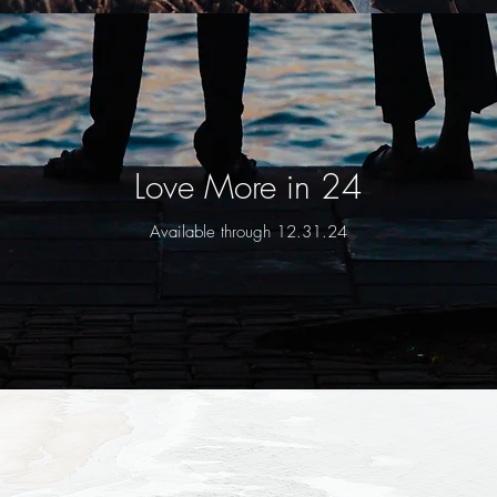
Love More in 24
Available thro
ugh 12.31.24