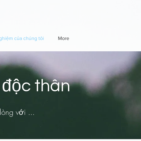
ghiệm của chúng tôi
More
 độc thân
lòng với ...