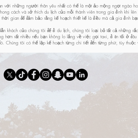
ạn với những người thân yêu nhất có thể là một ảo mộng ngọt ngào 
phong cách và sở thích du lịch của mỗi thành viên trong gia đình khi l
 thời gian để đảm bảo rằng kế hoạch thiết kế là điều mà cả gia đình bạ
khách của chúng tôi để đi du lịch, chúng tôi loại bỏ tất cả những rắc r
 hơn rất nhiều nếu bạn không lo lắng về việc gọi taxi, đi ăn tối ở đâu
ó. Chúng tôi có thể lập kế hoạch từng chi tiết đến từng phút, tùy thuộ